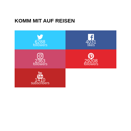
KOMM MIT AUF REISEN
6288
4031
followers
likes
2363
29208
followers
followers
1410
subscribers
/ Free WordPress Plugins and WordPress
Themes by
Silicon Themes
. Join us right