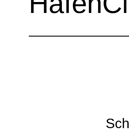
HafenCit
Sch