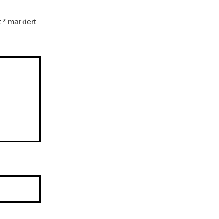
t
*
markiert