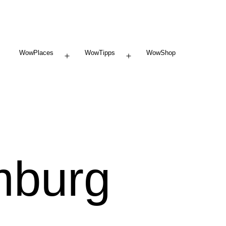
WowPlaces
WowTipps
WowShop
Menü
Menü
öffnen
öffnen
mburg