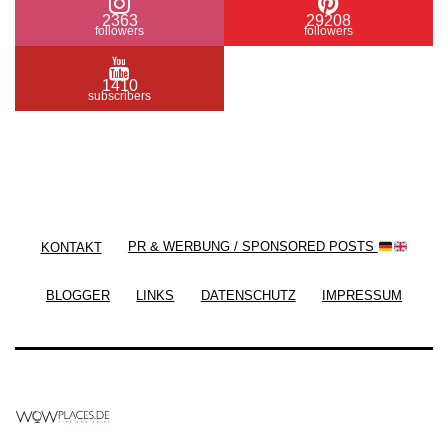
2363
29208
followers
followers
1410
subscribers
/ Free WordPress Plugins and WordPress Themes
by
Silicon Themes
. Join us right now!
KONTAKT
PR & WERBUNG / SPONSORED POSTS
BLOGGER
LINKS
DATENSCHUTZ
IMPRESSUM