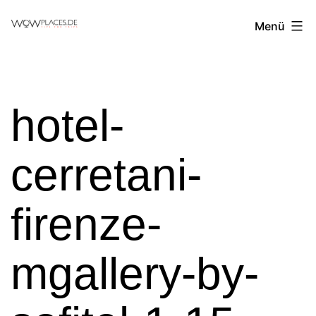
Zum
Reiseblog
Menü
Inhalt
WowPlaces.de
springen
hotel-
cerretani-
firenze-
mgallery-by-