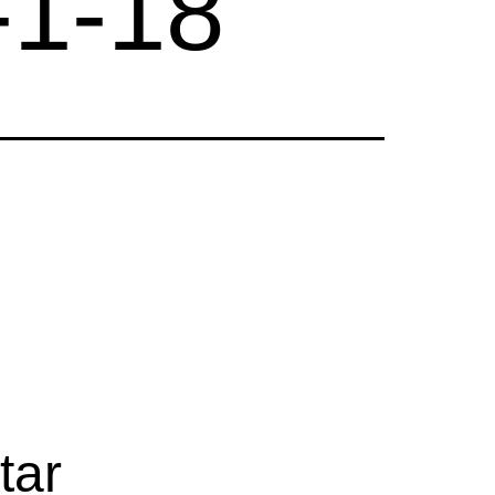
-1-18
tar