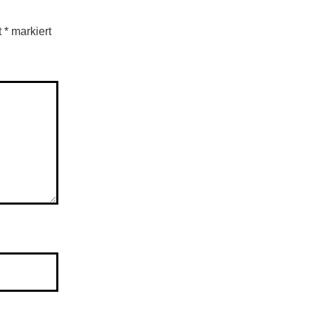
t
*
markiert