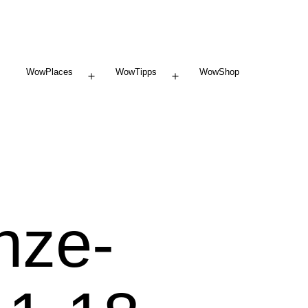
WowPlaces
WowTipps
WowShop
Menü
Menü
öffnen
öffnen
enze-