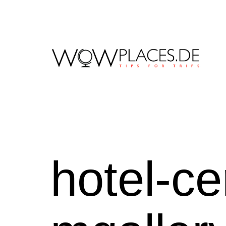
Zum
Inhalt
springen
Reiseblog
WowPlaces.de
hotel-ce