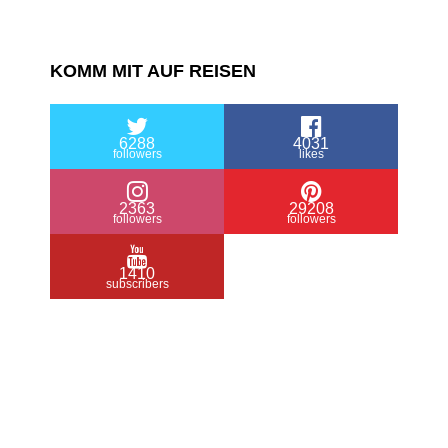
KOMM MIT AUF REISEN
6288
4031
followers
likes
2363
29208
followers
followers
1410
subscribers
/ Free WordPress Plugins and WordPress
Themes by
Silicon Themes
. Join us right