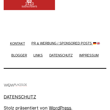
1410
subscribers
/ Free WordPress Plugins and WordPress Themes
by
Silicon Themes
. Join us right now!
KONTAKT
PR & WERBUNG / SPONSORED POSTS
BLOGGER
LINKS
DATENSCHUTZ
IMPRESSUM
DATENSCHUTZ
Stolz präsentiert von
WordPress
.