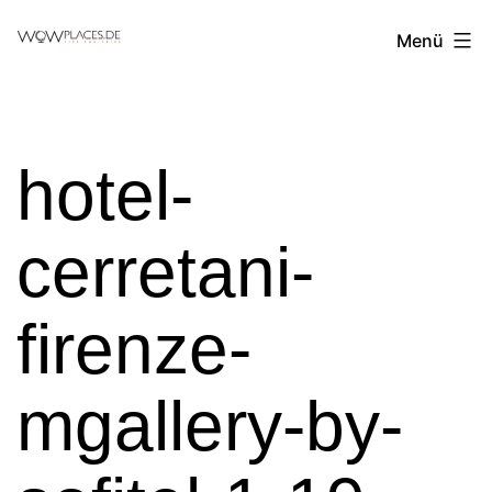
Zum
Reiseblog
Menü
Inhalt
WowPlaces.de
springen
hotel-
cerretani-
firenze-
mgallery-by-