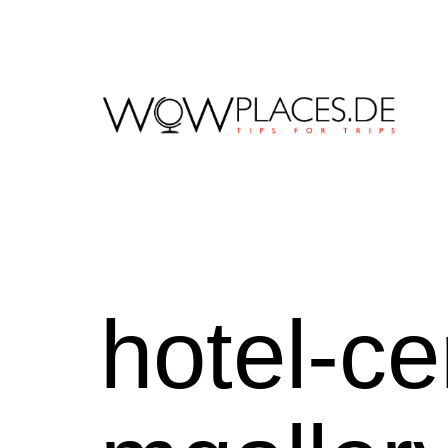
Zum
Inhalt
springen
Reiseblog
WowPlaces.de
hotel-ce