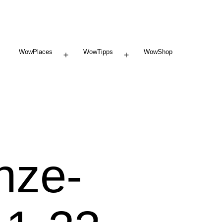
WowPlaces
WowTipps
WowShop
Menü
Menü
öffnen
öffnen
enze-