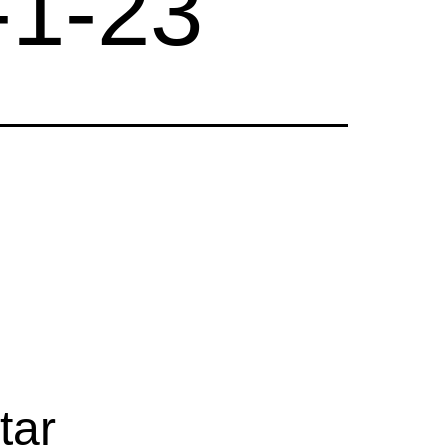
-1-23
tar