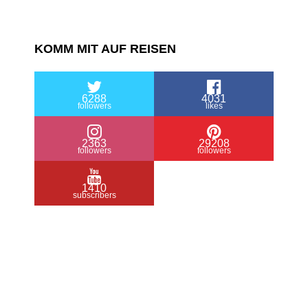
KOMM MIT AUF REISEN
6288
4031
followers
likes
2363
29208
followers
followers
1410
subscribers
/ Free WordPress Plugins and WordPress
Themes by
Silicon Themes
. Join us right