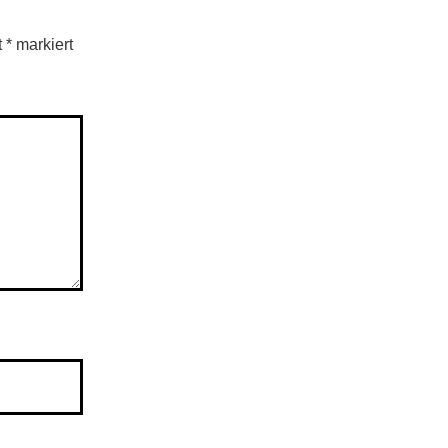
t
*
markiert