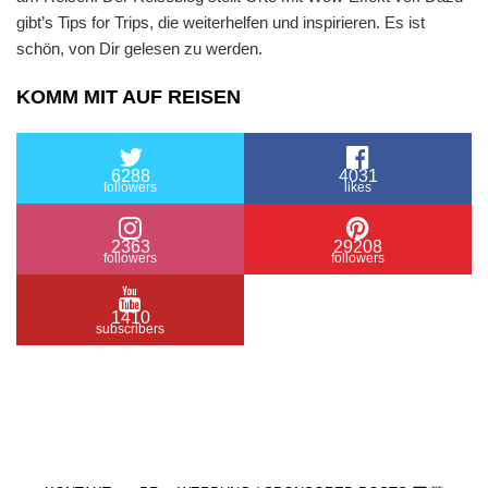
gibt’s Tips for Trips, die weiterhelfen und inspirieren. Es ist
schön, von Dir gelesen zu werden.
KOMM MIT AUF REISEN
6288
4031
followers
likes
2363
29208
followers
followers
1410
subscribers
/ Free WordPress Plugins and WordPress Themes
by
Silicon Themes
. Join us right now!