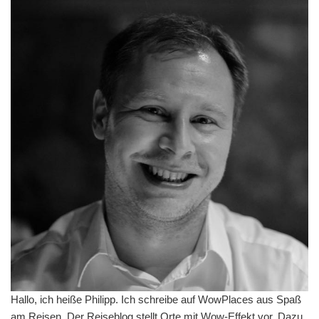
Hallo, ich heiße Philipp. Ich schreibe auf WowPlaces aus Spaß
am Reisen. Der Reiseblog stellt Orte mit Wow-Effekt vor. Dazu