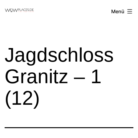
Zum
Reiseblog
Menü
Inhalt
WowPlaces.de
springen
Jagdschloss
Granitz – 1
(12)