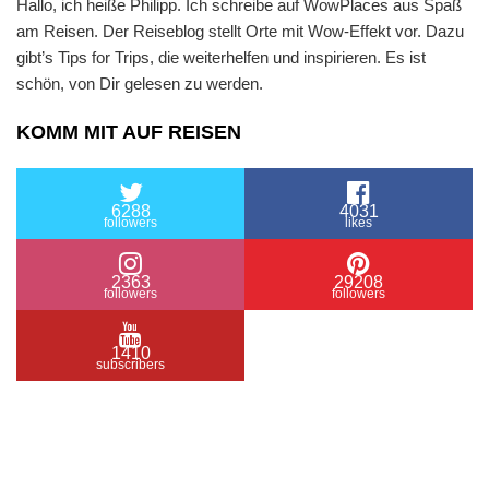
Hallo, ich heiße Philipp. Ich schreibe auf WowPlaces aus Spaß
am Reisen. Der Reiseblog stellt Orte mit Wow-Effekt vor. Dazu
gibt’s Tips for Trips, die weiterhelfen und inspirieren. Es ist
schön, von Dir gelesen zu werden.
KOMM MIT AUF REISEN
6288
4031
followers
likes
2363
29208
followers
followers
1410
subscribers
/ Free WordPress Plugins and WordPress Themes