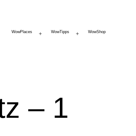
WowPlaces
WowTipps
WowShop
Menü
Menü
öffnen
öffnen
tz – 1