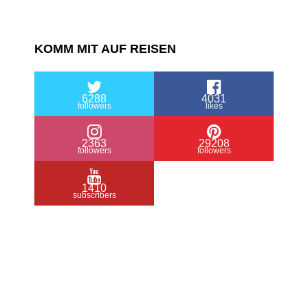
KOMM MIT AUF REISEN
6288
4031
followers
likes
2363
29208
followers
followers
1410
subscribers
/ Free WordPress Plugins and WordPress
Themes by
Silicon Themes
. Join us right