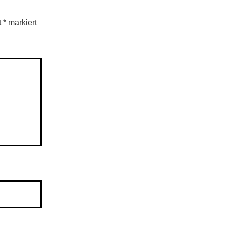
t
*
markiert