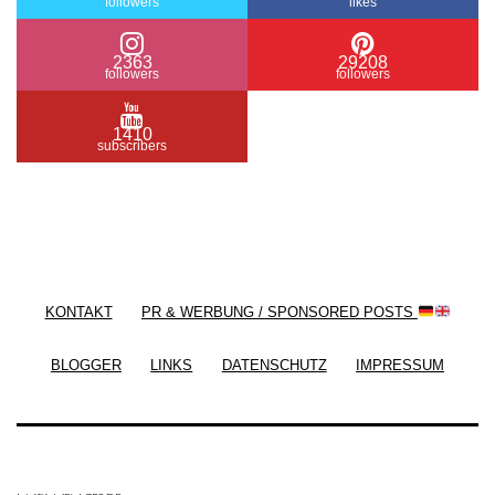
followers
likes
2363
29208
followers
followers
1410
subscribers
/ Free WordPress Plugins and WordPress Themes
by
Silicon Themes
. Join us right now!
KONTAKT
PR & WERBUNG / SPONSORED POSTS
BLOGGER
LINKS
DATENSCHUTZ
IMPRESSUM