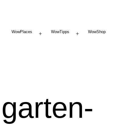
WowPlaces
WowTipps
WowShop
Menü
Menü
öffnen
öffnen
garten-