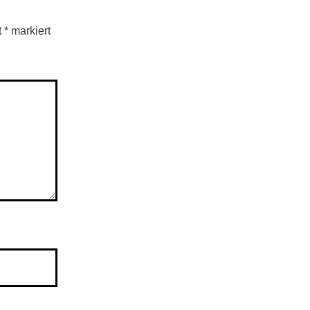
t
*
markiert