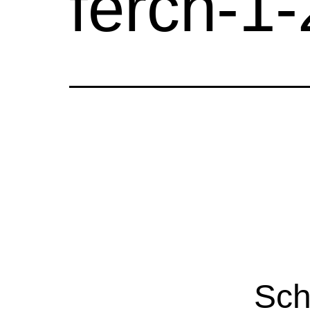
ferch-1-
Sch