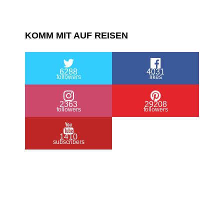
KOMM MIT AUF REISEN
6288
4031
followers
likes
2363
29208
followers
followers
1410
subscribers
/ Free WordPress Plugins and WordPress
Themes by
Silicon Themes
. Join us right