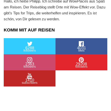
Hallo, ich heiße Philipp. Ich schreibe auf WowPlaces aus Spaß
am Reisen. Der Reiseblog stellt Orte mit Wow-Effekt vor. Dazu
gibt’s Tips for Trips, die weiterhelfen und inspirieren. Es ist
schön, von Dir gelesen zu werden.
KOMM MIT AUF REISEN
6288
4031
followers
likes
2363
29208
followers
followers
1410
subscribers
/ Free WordPress Plugins and WordPress Themes