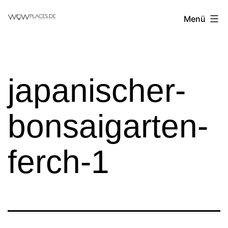
Zum
Reiseblog
Menü
Inhalt
WowPlaces.de
springen
japanischer-
bonsaigarten-
ferch-1