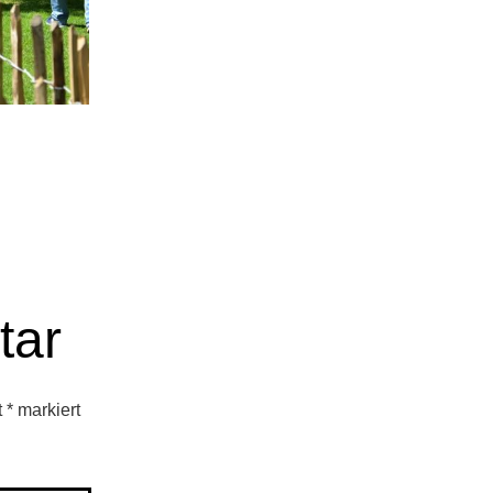
tar
t
*
markiert