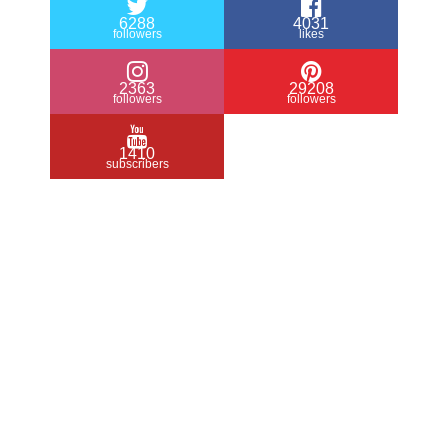
6288
4031
followers
likes
2363
29208
followers
followers
1410
subscribers
/ Free WordPress Plugins and WordPress
Themes by
Silicon Themes
. Join us right
now!