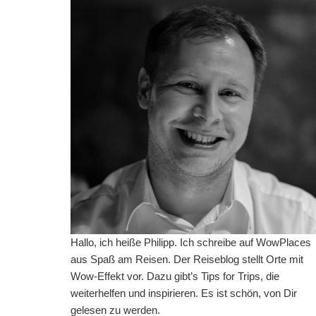
Hallo, ich heiße Philipp. Ich schreibe auf WowPlaces
aus Spaß am Reisen. Der Reiseblog stellt Orte mit
Wow-Effekt vor. Dazu gibt’s Tips for Trips, die
weiterhelfen und inspirieren. Es ist schön, von Dir
gelesen zu werden.