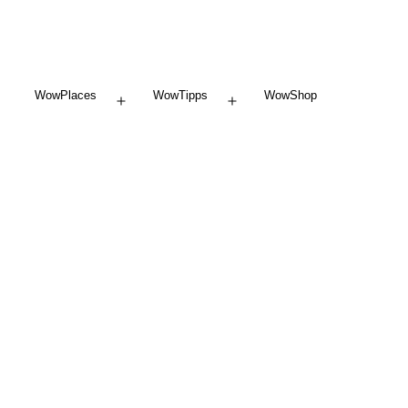
WowPlaces
WowTipps
WowShop
Menü
Menü
öffnen
öffnen