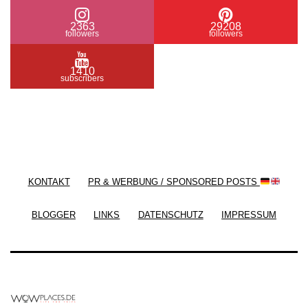
2363
29208
followers
followers
1410
subscribers
/ Free WordPress Plugins and WordPress Themes
by
Silicon Themes
. Join us right now!
KONTAKT
PR & WERBUNG / SPONSORED POSTS
BLOGGER
LINKS
DATENSCHUTZ
IMPRESSUM