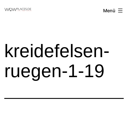
Zum
Reiseblog
Menü
Inhalt
WowPlaces.de
springen
kreidefelsen-
ruegen-1-19