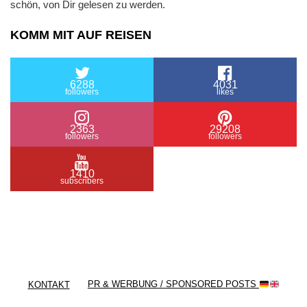
schön, von Dir gelesen zu werden.
KOMM MIT AUF REISEN
6288
4031
followers
likes
2363
29208
followers
followers
1410
subscribers
/ Free WordPress Plugins and WordPress Themes
by
Silicon Themes
. Join us right now!
KONTAKT
PR & WERBUNG / SPONSORED POSTS