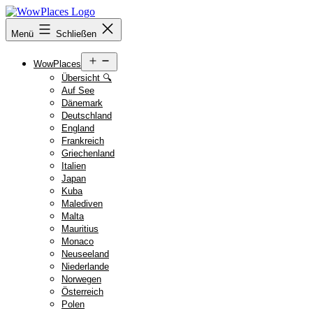
Zum
Inhalt
Reiseblog
Menü
Schließen
springen
WowPlaces.de
Menü
WowPlaces
öffnen
Übersicht 🔍
Auf See
Dänemark
Deutschland
England
Frankreich
Griechenland
Italien
Japan
Kuba
Malediven
Malta
Mauritius
Monaco
Neuseeland
Niederlande
Norwegen
Österreich
Polen