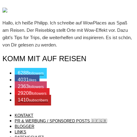
Hallo, ich heiße Philipp. Ich schreibe auf WowPlaces aus Spaß
am Reisen. Der Reiseblog stellt Orte mit Wow-Effekt vor. Dazu
gibt’s Tips for Trips, die weiterhelfen und inspirieren. Es ist schön,
von Dir gelesen zu werden.
KOMM MIT AUF REISEN
6288
followers
4031
likes
2363
followers
29208
followers
1410
subscribers
KONTAKT
/ Free WordPress Plugins and WordPress Themes by
Silicon
PR & WERBUNG / SPONSORED POSTS 🇩🇪🇬🇧
BLOGGER
LINKS
Themes
. Join us right now!