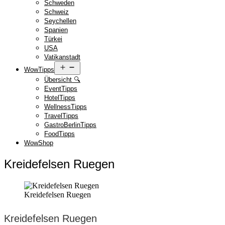
Schweden
Schweiz
Seychellen
Spanien
Türkei
USA
Vatikanstadt
Menü
WowTipps
öffnen
Übersicht 🔍
EventTipps
HotelTipps
WellnessTipps
TravelTipps
GastroBerlinTipps
FoodTipps
WowShop
Kreidefelsen Ruegen
Kreidefelsen Ruegen
Kreidefelsen Ruegen