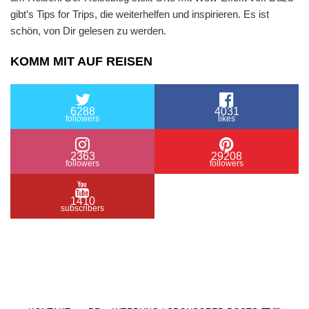
gibt’s Tips for Trips, die weiterhelfen und inspirieren. Es ist
schön, von Dir gelesen zu werden.
KOMM MIT AUF REISEN
6288
4031
followers
likes
2363
29208
followers
followers
1410
subscribers
/ Free WordPress Plugins and WordPress Themes
by
Silicon Themes
. Join us right now!