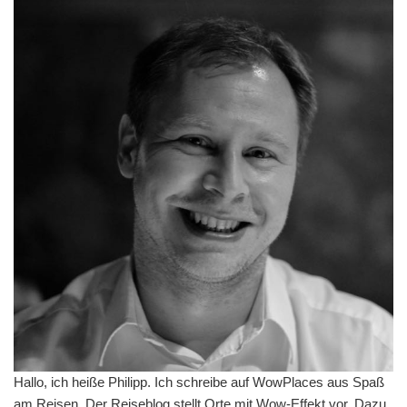
Hallo, ich heiße Philipp. Ich schreibe auf WowPlaces aus Spaß
am Reisen. Der Reiseblog stellt Orte mit Wow-Effekt vor. Dazu