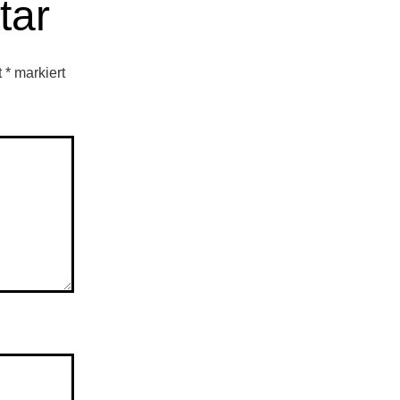
tar
t
*
markiert