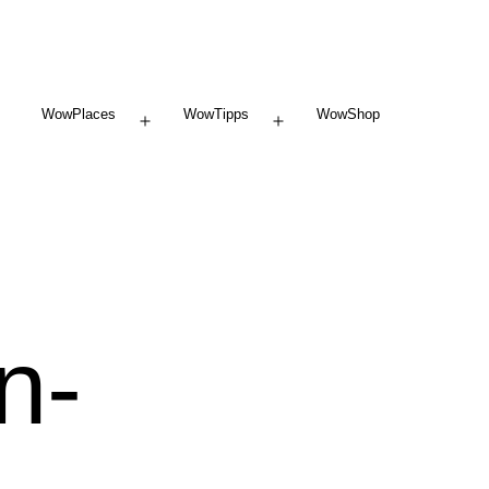
WowPlaces
WowTipps
WowShop
Menü
Menü
öffnen
öffnen
n-