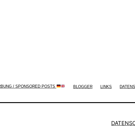
Themes by
Silicon Themes
. Join us right
now!
RBUNG / SPONSORED POSTS
BLOGGER
LINKS
DATEN
DATENS