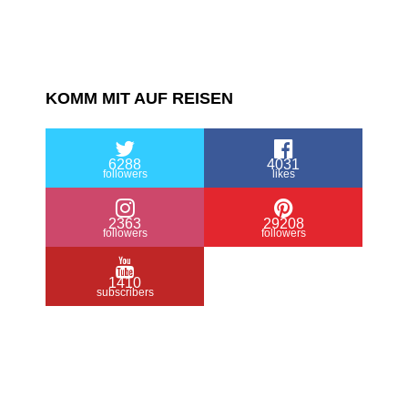
KOMM MIT AUF REISEN
6288
4031
followers
likes
2363
29208
followers
followers
1410
subscribers
/ Free WordPress Plugins and WordPress