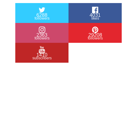
6288
4031
followers
likes
2363
29208
followers
followers
1410
subscribers
/ Free WordPress Plugins and WordPress
Themes by
Silicon Themes
. Join us right
now!