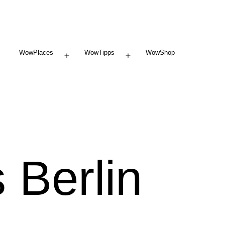
WowPlaces
WowTipps
WowShop
Menü
Menü
öffnen
öffnen
Berlin