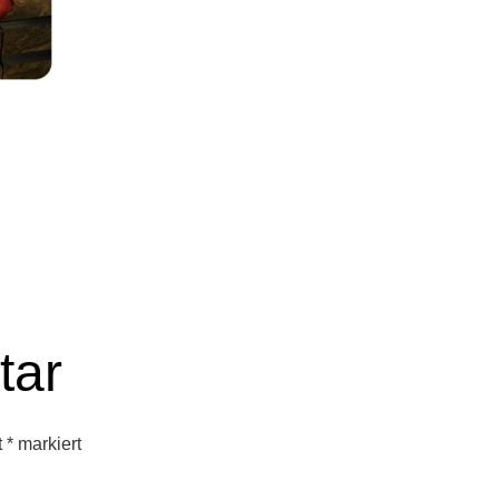
tar
t
*
markiert