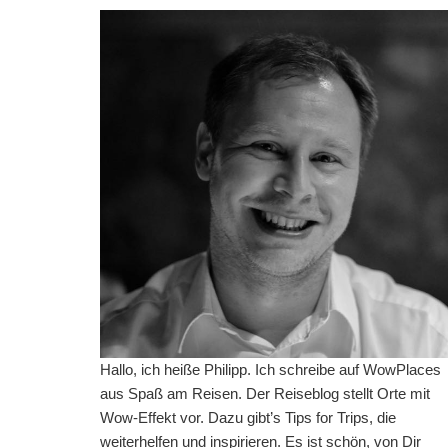
Hallo, ich heiße Philipp. Ich schreibe auf WowPlaces
aus Spaß am Reisen. Der Reiseblog stellt Orte mit
Wow-Effekt vor. Dazu gibt’s Tips for Trips, die
weiterhelfen und inspirieren. Es ist schön, von Dir