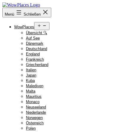
Zum
Inhalt
Reiseblog
Menü
Schließen
springen
WowPlaces.de
Menü
WowPlaces
öffnen
Übersicht 🔍
Auf See
Dänemark
Deutschland
England
Frankreich
Griechenland
Italien
Japan
Kuba
Malediven
Malta
Mauritius
Monaco
Neuseeland
Niederlande
Norwegen
Österreich
Polen