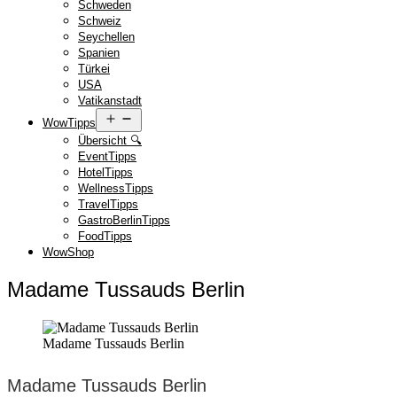
Schweden
Schweiz
Seychellen
Spanien
Türkei
USA
Vatikanstadt
Menü
WowTipps
öffnen
Übersicht 🔍
EventTipps
HotelTipps
WellnessTipps
TravelTipps
GastroBerlinTipps
FoodTipps
WowShop
Madame Tussauds Berlin
Madame Tussauds Berlin
Madame Tussauds Berlin