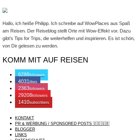
Hallo, ich heiße Philipp. Ich schreibe auf WowPlaces aus Spaß
am Reisen. Der Reiseblog stellt Orte mit Wow-Effekt vor. Dazu
gibt’s Tips for Trips, die weiterhelfen und inspirieren. Es ist schön,
von Dir gelesen zu werden.
KOMM MIT AUF REISEN
6288
followers
4031
likes
2363
followers
29208
followers
1410
subscribers
KONTAKT
/ Free WordPress Plugins and WordPress Themes by
Silicon
PR & WERBUNG / SPONSORED POSTS 🇩🇪🇬🇧
BLOGGER
LINKS
Themes
. Join us right now!