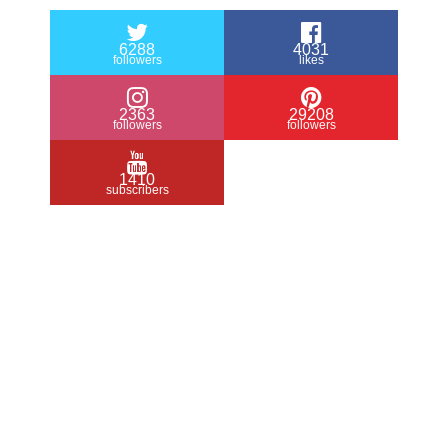
6288
4031
followers
likes
2363
29208
followers
followers
1410
subscribers
/ Free WordPress Plugins and WordPress
Themes by
Silicon Themes
. Join us right
now!