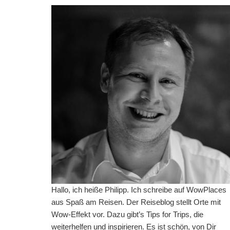
Hallo, ich heiße Philipp. Ich schreibe auf WowPlaces
aus Spaß am Reisen. Der Reiseblog stellt Orte mit
Wow-Effekt vor. Dazu gibt’s Tips for Trips, die
weiterhelfen und inspirieren. Es ist schön, von Dir