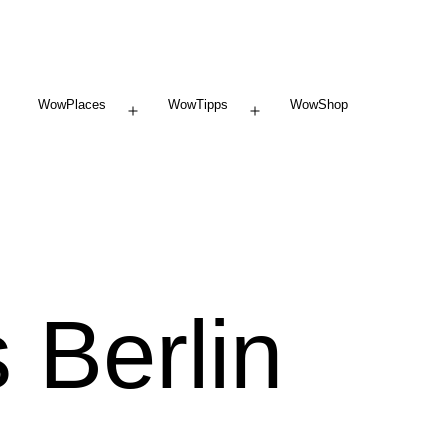
WowPlaces
WowTipps
WowShop
Menü
Menü
öffnen
öffnen
Berlin