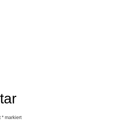
tar
t
*
markiert