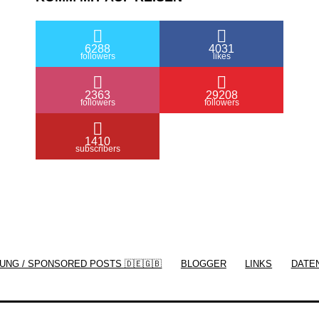
6288
4031
followers
likes
2363
29208
followers
followers
1410
subscribers
/ Free WordPress Plugins and WordPress
Themes by
Silicon Themes
. Join us right
UNG / SPONSORED POSTS 🇩🇪🇬🇧
BLOGGER
LINKS
DATE
now!