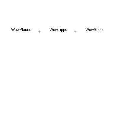
WowPlaces
WowTipps
WowShop
Menü
Menü
öffnen
öffnen