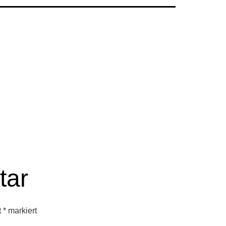
tar
t
*
markiert