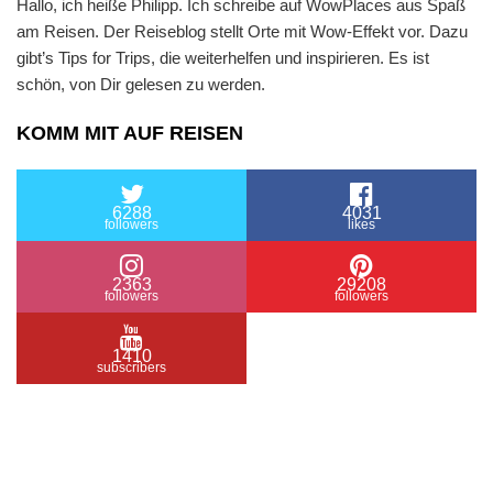
Hallo, ich heiße Philipp. Ich schreibe auf WowPlaces aus Spaß
am Reisen. Der Reiseblog stellt Orte mit Wow-Effekt vor. Dazu
gibt’s Tips for Trips, die weiterhelfen und inspirieren. Es ist
schön, von Dir gelesen zu werden.
KOMM MIT AUF REISEN
6288
4031
followers
likes
2363
29208
followers
followers
1410
subscribers
/ Free WordPress Plugins and WordPress Themes