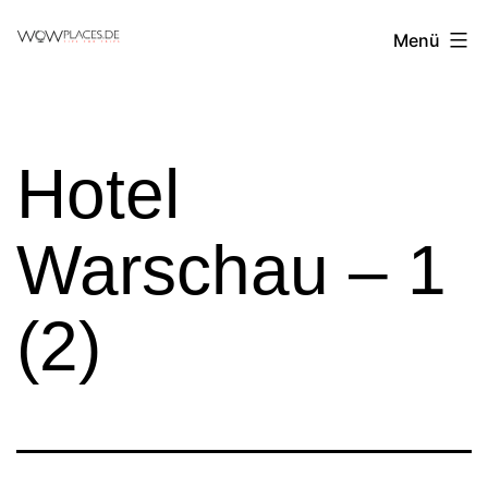
Zum
Reiseblog
Menü
Inhalt
WowPlaces.de
springen
Hotel
Warschau – 1
(2)