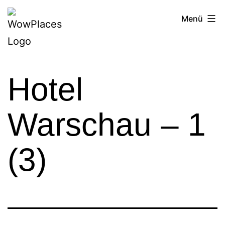
Zum
Reiseblog
Menü
Inhalt
WowPlaces.de
springen
Hotel
Warschau – 1
(3)