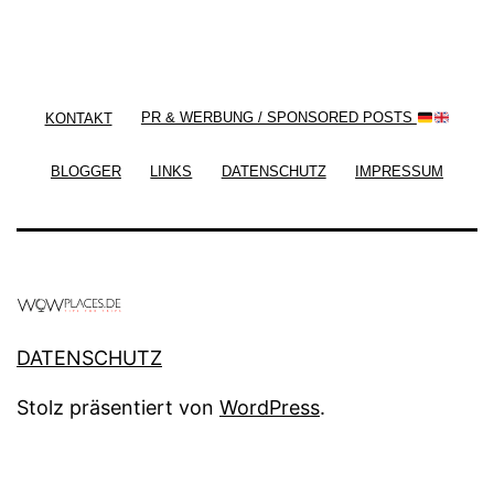
/ Free WordPress Plugins and WordPress Themes
by
Silicon Themes
. Join us right now!
KONTAKT
PR & WERBUNG / SPONSORED POSTS
BLOGGER
LINKS
DATENSCHUTZ
IMPRESSUM
DATENSCHUTZ
Stolz präsentiert von
WordPress
.