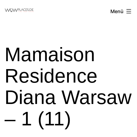
Zum
Reiseblog
Menü
Inhalt
WowPlaces.de
springen
Mamaison
Residence
Diana Warsaw
– 1 (11)