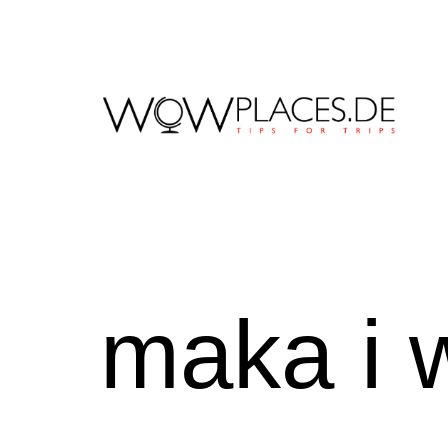
Zum
Inhalt
springen
Reiseblog
WowPlaces.de
maka i 