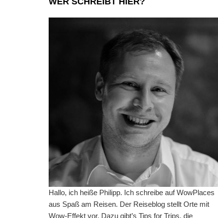
WER SCHREIBT HIER?
Hallo, ich heiße Philipp. Ich schreibe auf WowPlaces
aus Spaß am Reisen. Der Reiseblog stellt Orte mit
Wow-Effekt vor. Dazu gibt’s Tips for Trips, die