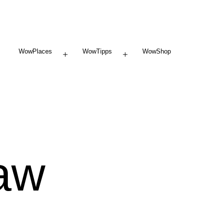
WowPlaces
WowTipps
WowShop
Menü
Menü
öffnen
öffnen
aw