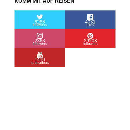
KOMM MIT AUF REISEN
6288
4031
followers
likes
2363
29208
followers
followers
1410
subscribers
/ Free WordPress Plugins and WordPress
Themes by
Silicon Themes
. Join us right
now!