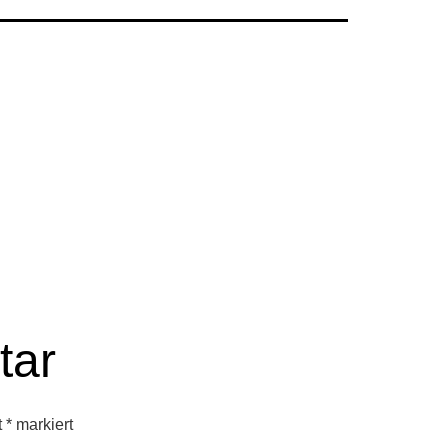
tar
t
*
markiert