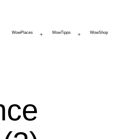
WowPlaces
WowTipps
WowShop
Menü
Menü
öffnen
öffnen
nce