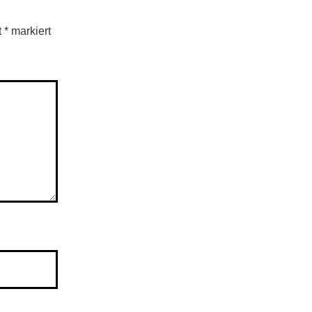
t
*
markiert