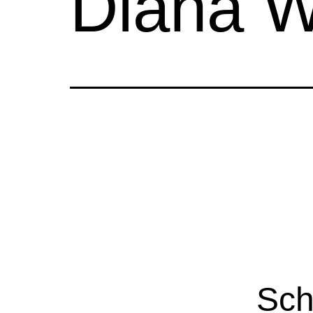
Diana W
Sch