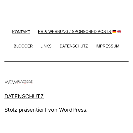
/ Free WordPress Plugins and WordPress Themes
by
Silicon Themes
. Join us right now!
KONTAKT
PR & WERBUNG / SPONSORED POSTS
BLOGGER
LINKS
DATENSCHUTZ
IMPRESSUM
DATENSCHUTZ
Stolz präsentiert von
WordPress
.