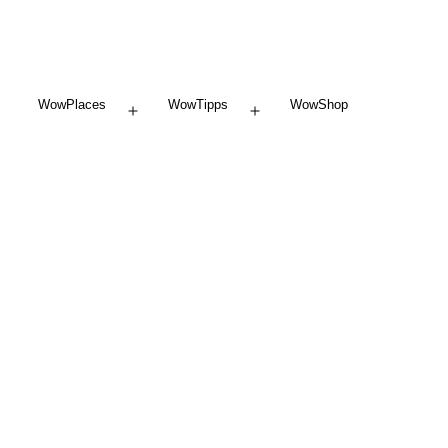
WowPlaces
WowTipps
WowShop
Menü
Menü
öffnen
öffnen