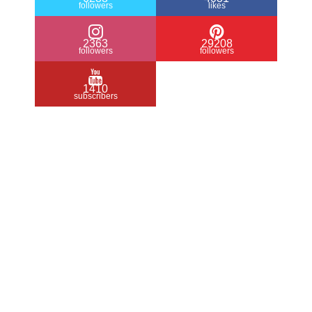
followers
likes
2363
29208
followers
followers
1410
subscribers
/ Free WordPress Plugins and WordPress
Themes by
Silicon Themes
. Join us right
now!