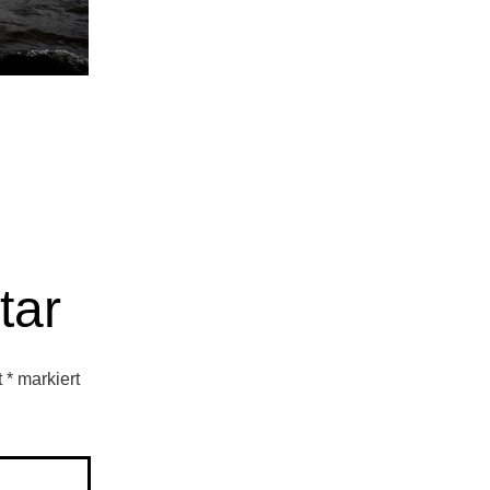
tar
t
*
markiert