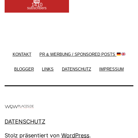
1410
subscribers
/ Free WordPress Plugins and WordPress Themes
by
Silicon Themes
. Join us right now!
KONTAKT
PR & WERBUNG / SPONSORED POSTS
BLOGGER
LINKS
DATENSCHUTZ
IMPRESSUM
DATENSCHUTZ
Stolz präsentiert von
WordPress
.