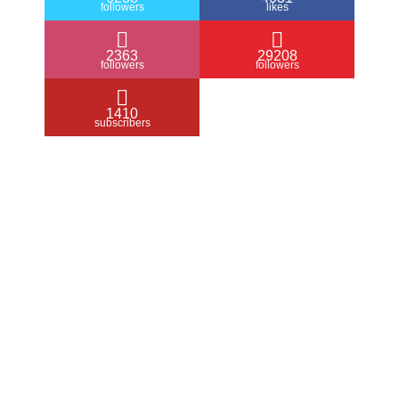
followers
likes
2363
29208
followers
followers
1410
subscribers
/ Free WordPress Plugins and WordPress
Themes by
Silicon Themes
. Join us right
now!