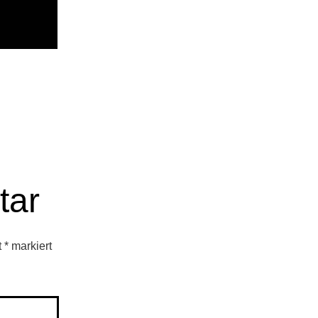
tar
t
*
markiert