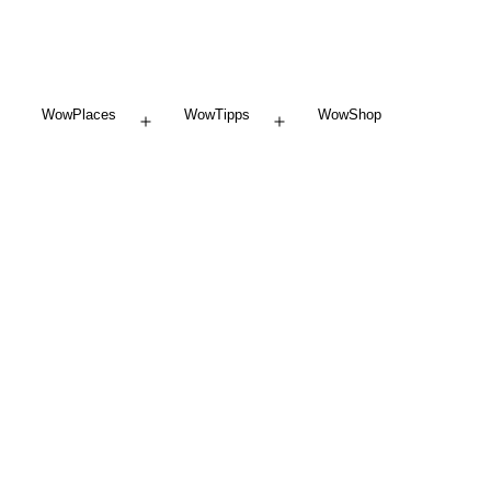
WowPlaces
WowTipps
WowShop
Menü
Menü
öffnen
öffnen