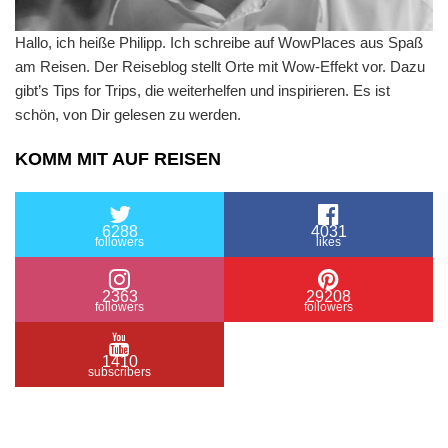
Hallo, ich heiße Philipp. Ich schreibe auf WowPlaces aus Spaß
am Reisen. Der Reiseblog stellt Orte mit Wow-Effekt vor. Dazu
gibt’s Tips for Trips, die weiterhelfen und inspirieren. Es ist
schön, von Dir gelesen zu werden.
KOMM MIT AUF REISEN
6288
4031
followers
likes
2363
29208
followers
followers
1410
subscribers
/ Free WordPress Plugins and WordPress Themes