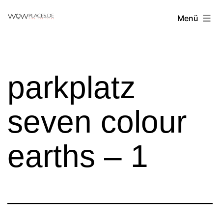
Zum
Reiseblog
Menü
Inhalt
WowPlaces.de
springen
parkplatz
seven colour
earths – 1