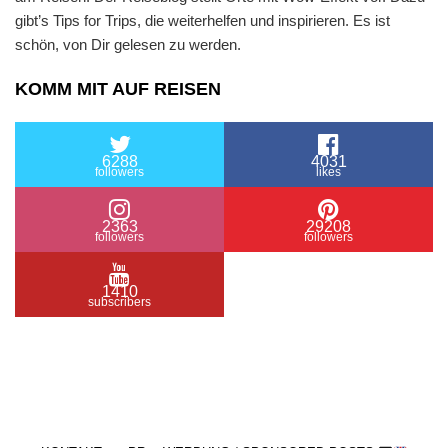
gibt’s Tips for Trips, die weiterhelfen und inspirieren. Es ist
schön, von Dir gelesen zu werden.
KOMM MIT AUF REISEN
6288
4031
followers
likes
2363
29208
followers
followers
1410
subscribers
/ Free WordPress Plugins and WordPress Themes
by
Silicon Themes
. Join us right now!