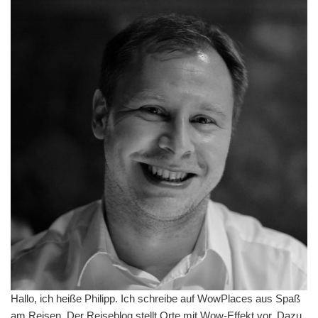
Hallo, ich heiße Philipp. Ich schreibe auf WowPlaces aus Spaß
am Reisen. Der Reiseblog stellt Orte mit Wow-Effekt vor. Dazu