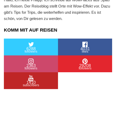
am Reisen. Der Reiseblog stellt Orte mit Wow-Effekt vor. Dazu
gibt’s Tips for Trips, die weiterhelfen und inspirieren. Es ist
schön, von Dir gelesen zu werden.
KOMM MIT AUF REISEN
6288
4031
followers
likes
2363
29208
followers
followers
1410
subscribers
/ Free WordPress Plugins and WordPress Themes