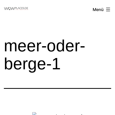
Zum
Reiseblog
Menü
Inhalt
WowPlaces.de
springen
meer-oder-
berge-1