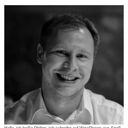
Hallo, ich heiße Philipp. Ich schreibe auf WowPlaces aus Spaß