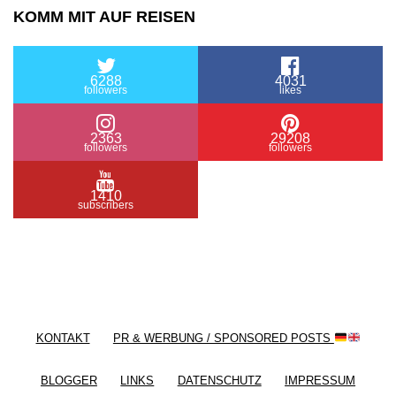
KOMM MIT AUF REISEN
6288
4031
followers
likes
2363
29208
followers
followers
1410
subscribers
/ Free WordPress Plugins and WordPress Themes
by
Silicon Themes
. Join us right now!
KONTAKT
PR & WERBUNG / SPONSORED POSTS
BLOGGER
LINKS
DATENSCHUTZ
IMPRESSUM