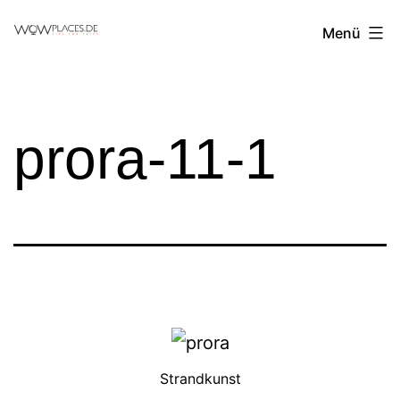
Zum
Reiseblog
Menü
Inhalt
WowPlaces.de
springen
prora-11-1
Strandkunst