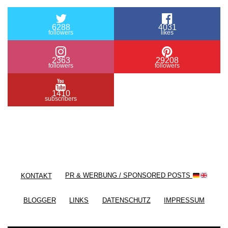
6288
4031
followers
likes
2363
29208
followers
followers
1410
subscribers
/ Free WordPress Plugins and WordPress Themes
by
Silicon Themes
. Join us right now!
KONTAKT
PR & WERBUNG / SPONSORED POSTS
BLOGGER
LINKS
DATENSCHUTZ
IMPRESSUM