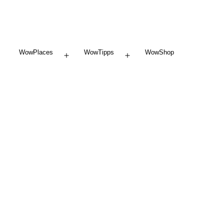
WowPlaces
WowTipps
WowShop
Menü
Menü
öffnen
öffnen