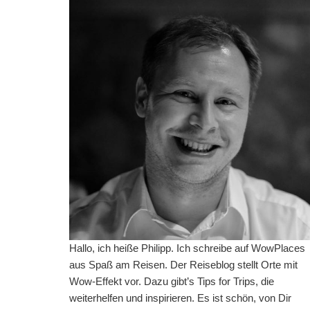
Hallo, ich heiße Philipp. Ich schreibe auf WowPlaces
aus Spaß am Reisen. Der Reiseblog stellt Orte mit
Wow-Effekt vor. Dazu gibt’s Tips for Trips, die
weiterhelfen und inspirieren. Es ist schön, von Dir