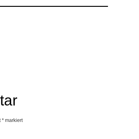
tar
t
*
markiert