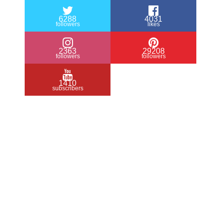
6288
4031
followers
likes
2363
29208
followers
followers
1410
subscribers
/ Free WordPress Plugins and WordPress
Themes by
Silicon Themes
. Join us right
now!