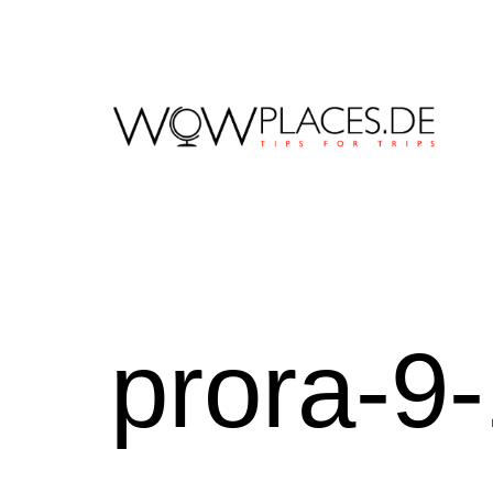
Zum
Inhalt
springen
Reiseblog
WowPlaces.de
prora-9