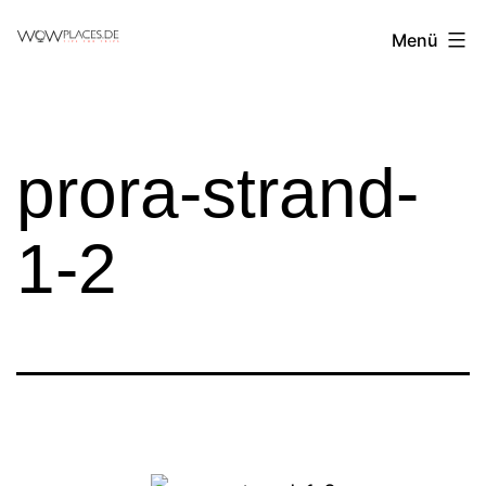
Zum
Reiseblog
Menü
Inhalt
WowPlaces.de
springen
prora-strand-
1-2