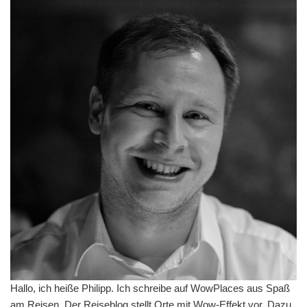
Hallo, ich heiße Philipp. Ich schreibe auf WowPlaces aus Spaß
am Reisen. Der Reiseblog stellt Orte mit Wow-Effekt vor. Dazu