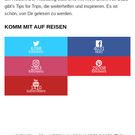
gibt’s Tips for Trips, die weiterhelfen und inspirieren. Es ist
schön, von Dir gelesen zu werden.
KOMM MIT AUF REISEN
6288
4031
followers
likes
2363
29208
followers
followers
1410
subscribers
/ Free WordPress Plugins and WordPress Themes
by
Silicon Themes
. Join us right now!