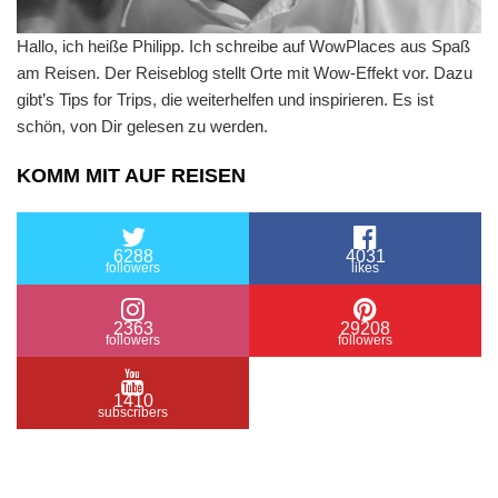
Hallo, ich heiße Philipp. Ich schreibe auf WowPlaces aus Spaß
am Reisen. Der Reiseblog stellt Orte mit Wow-Effekt vor. Dazu
gibt’s Tips for Trips, die weiterhelfen und inspirieren. Es ist
schön, von Dir gelesen zu werden.
KOMM MIT AUF REISEN
6288
4031
followers
likes
2363
29208
followers
followers
1410
subscribers
/ Free WordPress Plugins and WordPress Themes