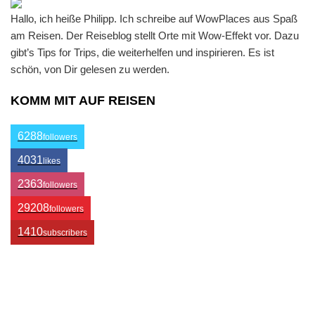
Hallo, ich heiße Philipp. Ich schreibe auf WowPlaces aus Spaß
am Reisen. Der Reiseblog stellt Orte mit Wow-Effekt vor. Dazu
gibt’s Tips for Trips, die weiterhelfen und inspirieren. Es ist
schön, von Dir gelesen zu werden.
KOMM MIT AUF REISEN
6288
followers
4031
likes
2363
followers
29208
followers
1410
subscribers
/ Free WordPress Plugins and WordPress Themes