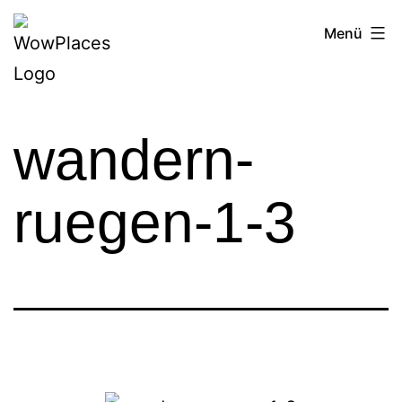
Zum
Reiseblog
Menü
Inhalt
WowPlaces.de
springen
wandern-
ruegen-1-3