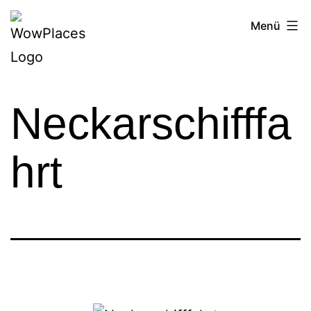
Zum
Reiseblog
Menü
Inhalt
WowPlaces.de
springen
Neckarschifffa
hrt