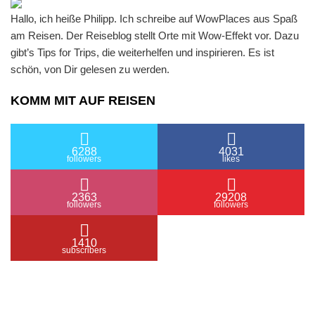
Hallo, ich heiße Philipp. Ich schreibe auf WowPlaces aus Spaß
am Reisen. Der Reiseblog stellt Orte mit Wow-Effekt vor. Dazu
gibt’s Tips for Trips, die weiterhelfen und inspirieren. Es ist
schön, von Dir gelesen zu werden.
KOMM MIT AUF REISEN
6288
4031
followers
likes
2363
29208
followers
followers
1410
subscribers
/ Free WordPress Plugins and WordPress Themes