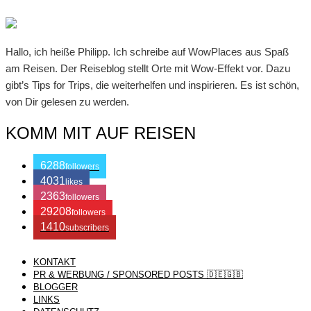
Hallo, ich heiße Philipp. Ich schreibe auf WowPlaces aus Spaß
am Reisen. Der Reiseblog stellt Orte mit Wow-Effekt vor. Dazu
gibt’s Tips for Trips, die weiterhelfen und inspirieren. Es ist schön,
von Dir gelesen zu werden.
KOMM MIT AUF REISEN
6288
followers
4031
likes
2363
followers
29208
followers
1410
subscribers
KONTAKT
/ Free WordPress Plugins and WordPress Themes by
Silicon
PR & WERBUNG / SPONSORED POSTS 🇩🇪🇬🇧
BLOGGER
LINKS
Themes
. Join us right now!