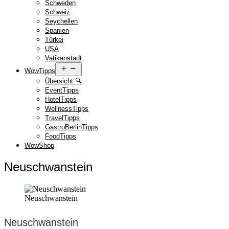
Schweden
Schweiz
Seychellen
Spanien
Türkei
USA
Vatikanstadt
Menü
WowTipps
öffnen
Übersicht 🔍
EventTipps
HotelTipps
WellnessTipps
TravelTipps
GastroBerlinTipps
FoodTipps
WowShop
Neuschwanstein
Neuschwanstein
Neuschwanstein