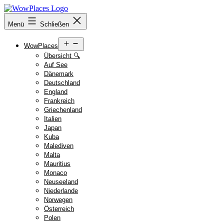
Zum
Inhalt
Reiseblog
Menü
Schließen
springen
WowPlaces.de
Menü
WowPlaces
öffnen
Übersicht 🔍
Auf See
Dänemark
Deutschland
England
Frankreich
Griechenland
Italien
Japan
Kuba
Malediven
Malta
Mauritius
Monaco
Neuseeland
Niederlande
Norwegen
Österreich
Polen