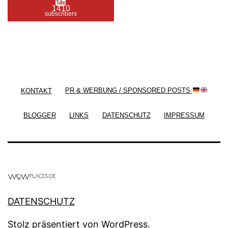
1410
subscribers
/ Free WordPress Plugins and WordPress Themes
by
Silicon Themes
. Join us right now!
KONTAKT
PR & WERBUNG / SPONSORED POSTS
BLOGGER
LINKS
DATENSCHUTZ
IMPRESSUM
DATENSCHUTZ
Stolz präsentiert von
WordPress
.