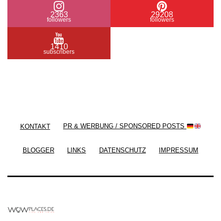
2363
29208
followers
followers
1410
subscribers
/ Free WordPress Plugins and WordPress Themes
by
Silicon Themes
. Join us right now!
KONTAKT
PR & WERBUNG / SPONSORED POSTS
BLOGGER
LINKS
DATENSCHUTZ
IMPRESSUM