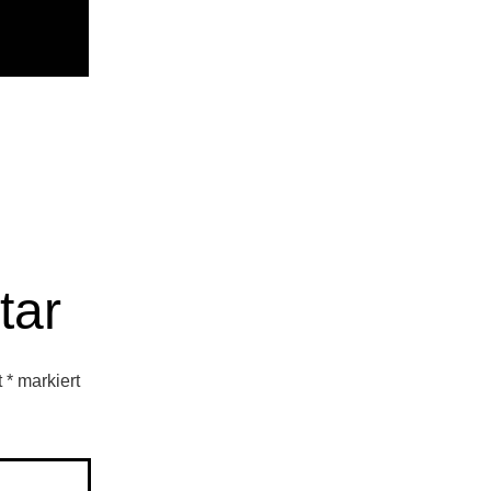
tar
t
*
markiert