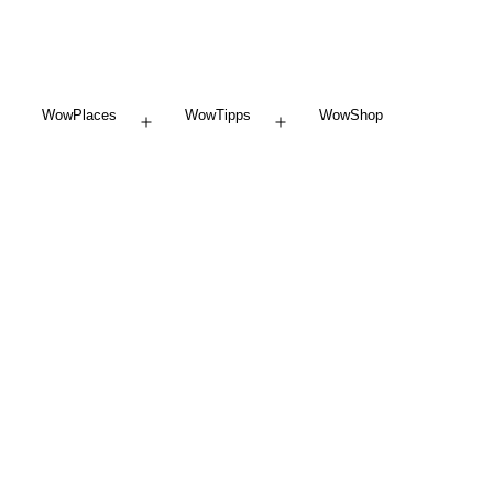
WowPlaces
WowTipps
WowShop
Menü
Menü
öffnen
öffnen