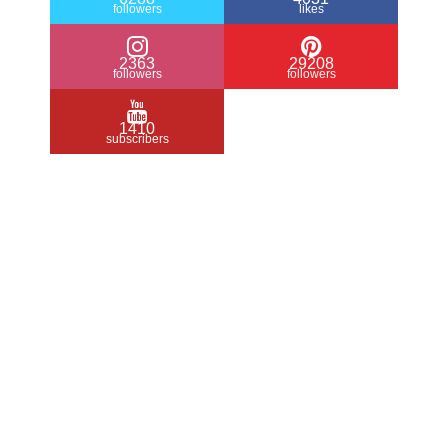
followers
likes
2363
29208
followers
followers
1410
subscribers
/ Free WordPress Plugins and WordPress
Themes by
Silicon Themes
. Join us right
now!