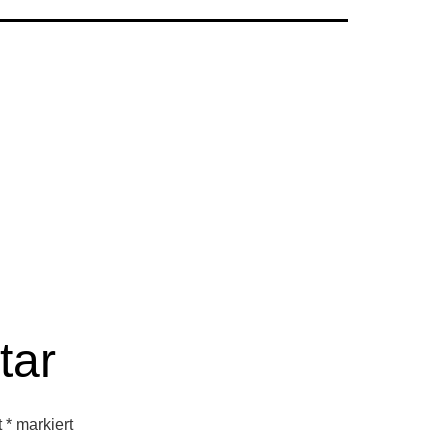
tar
t
*
markiert