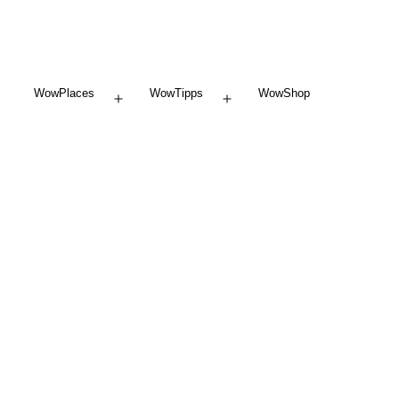
WowPlaces
WowTipps
WowShop
Menü
Menü
öffnen
öffnen