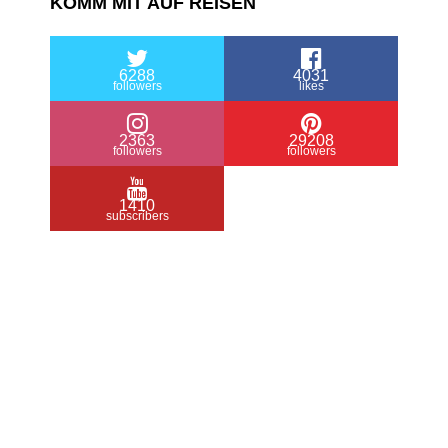
KOMM MIT AUF REISEN
6288
4031
followers
likes
2363
29208
followers
followers
1410
subscribers
/ Free WordPress Plugins and WordPress
Themes by
Silicon Themes
. Join us right
now!