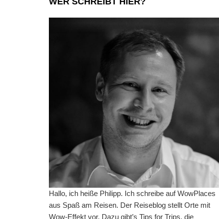
WER SCHREIBT HIER?
Hallo, ich heiße Philipp. Ich schreibe auf WowPlaces
aus Spaß am Reisen. Der Reiseblog stellt Orte mit
Wow-Effekt vor. Dazu gibt’s Tips for Trips, die