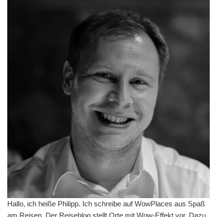
Hallo, ich heiße Philipp. Ich schreibe auf WowPlaces aus Spaß
am Reisen. Der Reiseblog stellt Orte mit Wow-Effekt vor. Dazu