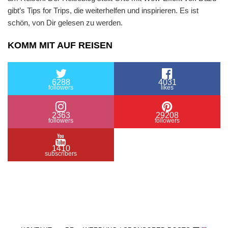
gibt’s Tips for Trips, die weiterhelfen und inspirieren. Es ist
schön, von Dir gelesen zu werden.
KOMM MIT AUF REISEN
6288
4031
followers
likes
2363
29208
followers
followers
1410
subscribers
/ Free WordPress Plugins and WordPress Themes
by
Silicon Themes
. Join us right now!