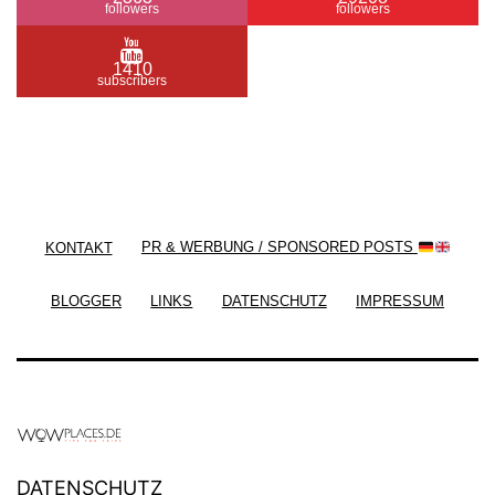
followers
followers
1410
subscribers
/ Free WordPress Plugins and WordPress Themes
by
Silicon Themes
. Join us right now!
KONTAKT
PR & WERBUNG / SPONSORED POSTS
BLOGGER
LINKS
DATENSCHUTZ
IMPRESSUM
DATENSCHUTZ