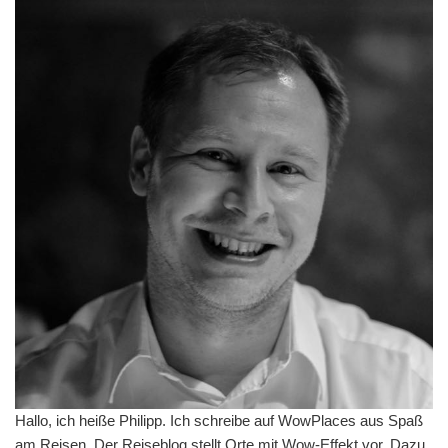
Hallo, ich heiße Philipp. Ich schreibe auf WowPlaces aus Spaß
am Reisen. Der Reiseblog stellt Orte mit Wow-Effekt vor. Dazu