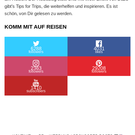
gibt’s Tips for Trips, die weiterhelfen und inspirieren. Es ist
schön, von Dir gelesen zu werden.
KOMM MIT AUF REISEN
6288
4031
followers
likes
2363
29208
followers
followers
1410
subscribers
/ Free WordPress Plugins and WordPress Themes
by
Silicon Themes
. Join us right now!