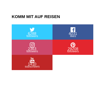
KOMM MIT AUF REISEN
6288
4031
followers
likes
2363
29208
followers
followers
1410
subscribers
/ Free WordPress Plugins and WordPress
Themes by
Silicon Themes
. Join us right