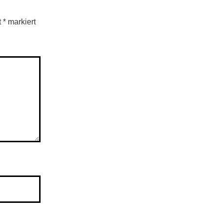
t
*
markiert