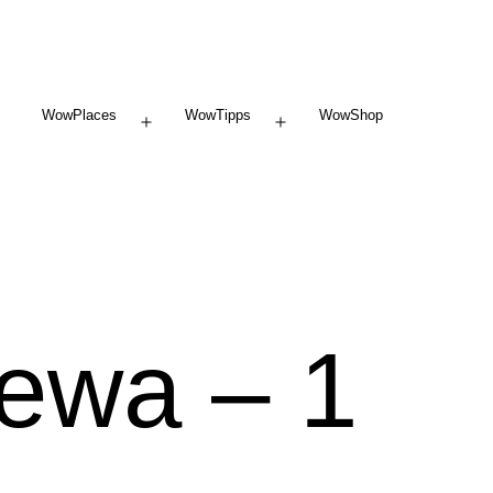
WowPlaces
WowTipps
WowShop
Menü
Menü
öffnen
öffnen
ewa – 1