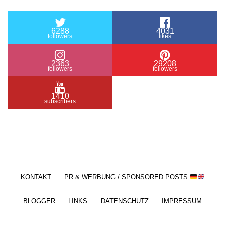
6288
4031
followers
likes
2363
29208
followers
followers
1410
subscribers
/ Free WordPress Plugins and WordPress Themes
by
Silicon Themes
. Join us right now!
KONTAKT
PR & WERBUNG / SPONSORED POSTS
BLOGGER
LINKS
DATENSCHUTZ
IMPRESSUM